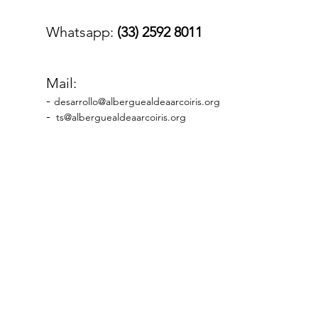
Whatsapp:
(33) 2592 8011
​Mail:
-
desarrollo@alberguealdeaarcoiris.org
-
ts@alberguealdeaarcoiris.org