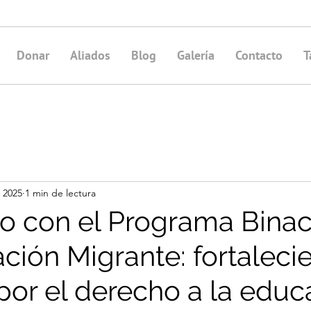
Donar
Aliados
Blog
Galería
Contacto
T
n 2025
1 min de lectura
o con el Programa Binac
ción Migrante: fortaleci
 por el derecho a la educ