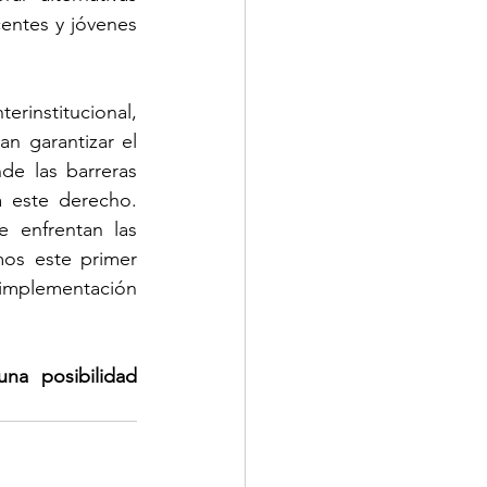
entes y jóvenes 
rinstitucional, 
n garantizar el 
e las barreras 
a este derecho. 
 enfrentan las 
os este primer 
implementación 
a posibilidad 