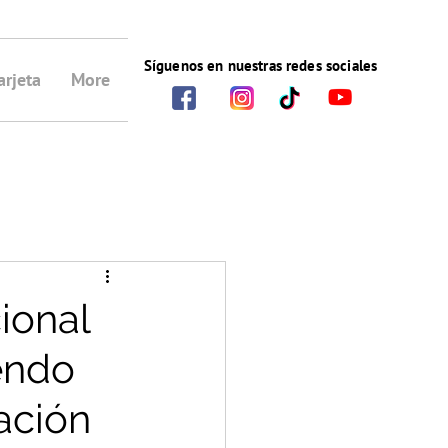
Síguenos en nuestras redes sociales
arjeta
More
ional
endo
ación